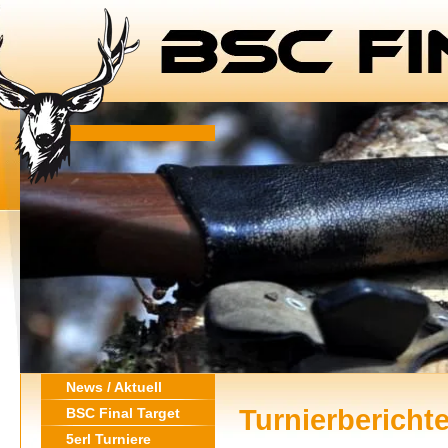
News / Aktuell
Turnierbericht
BSC Final Target
5erl Turniere