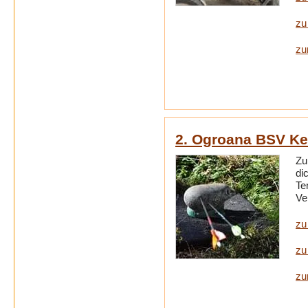
zu
zu
2. Ogroana BSV Ke
Zu
di
Te
Ve
zu
zu
zu