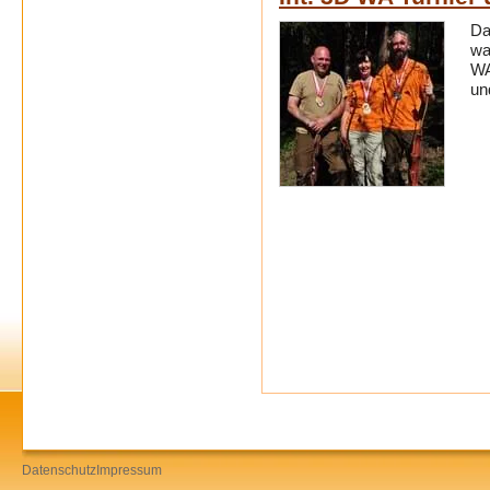
Da
wa
WA
un
Datenschutz
Impressum