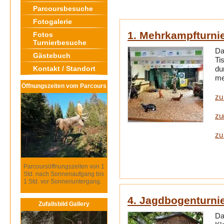
Parcoursbesuche
Fotogalerie
1. Mehrkampfturnie
Fotos
Turnierbesuche
Da
Gästebuch
Ti
Kontakt / Standort
du
me
Öffnungszeiten vom Parcours
zu
zu
zu
Parcoursöffnungszeiten von 1
Std. nach Sonnenaufgang bis
1 Std. vor Sonnenuntergang.
4. Jagdbogenturni
Zufallsbild Gallery
Da