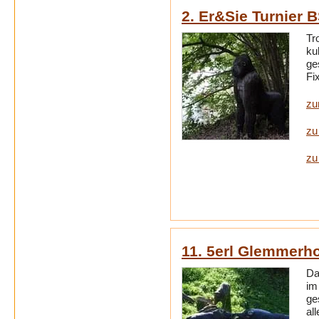
2. Er&Sie Turnier 
Tr
ku
ge
Fi
zu
zu
zu
11. 5erl Glemmerh
Da
im
ge
al