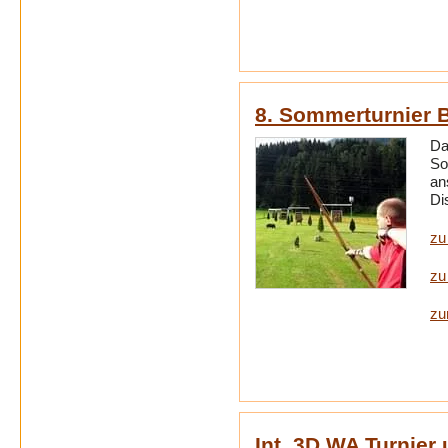
8. Sommerturnier B
Da
So
an
Di
zu
zu
zu
Int. 3D WA Turnier