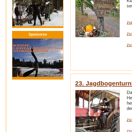
Kl
se
zu
zu
Sponsoren
zu
23. Jagdbogenturn
Da
He
he
de
zu
zu