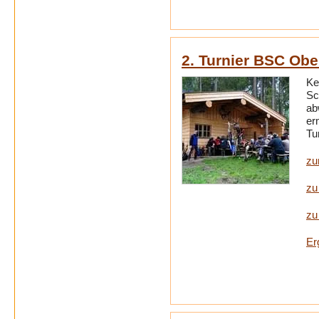
2. Turnier BSC Ob
Ke
Sc
ab
er
Tu
zu
zu
zu
Er