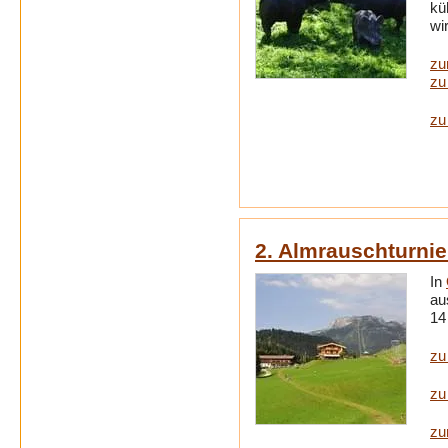
kü
wi
zu
zu
zu
2. Almrauschturnie
In
au
14
zu
zu
zu