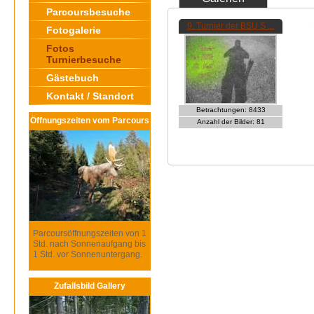
Parcoursbesuche
9. Turnier der BSU S ...
Fotogalerie
Fotos
Turnierbesuche
Gästebuch
Kontakt / Standort
Betrachtungen: 8433
Öffnungszeiten vom Parcours
Anzahl der Bilder: 81
Parcoursöffnungszeiten von 1
Std. nach Sonnenaufgang bis
1 Std. vor Sonnenuntergang.
Zufallsbild Gallery