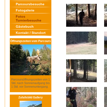
Parcoursbesuche
Fotogalerie
Fotos
Turnierbesuche
Gästebuch
Kontakt / Standort
Öffnungszeiten vom Parcours
Parcoursöffnungszeiten von 1
Std. nach Sonnenaufgang bis
1 Std. vor Sonnenuntergang.
Zufallsbild Gallery