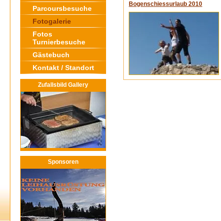
Bogenschiessurlaub 2010
Parcoursbesuche
Fotogalerie
Fotos
Turnierbesuche
Gästebuch
Kontakt / Standort
Zufallsbild Gallery
Sponsoren