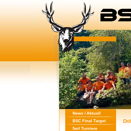
News / Aktuell
Do
BSC Final Target
5erl Turniere