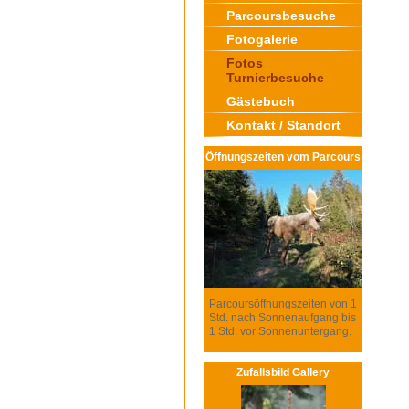
Parcoursbesuche
Fotogalerie
Fotos
Turnierbesuche
Gästebuch
Kontakt / Standort
Öffnungszeiten vom Parcours
Parcoursöffnungszeiten von 1
Std. nach Sonnenaufgang bis
1 Std. vor Sonnenuntergang.
Zufallsbild Gallery