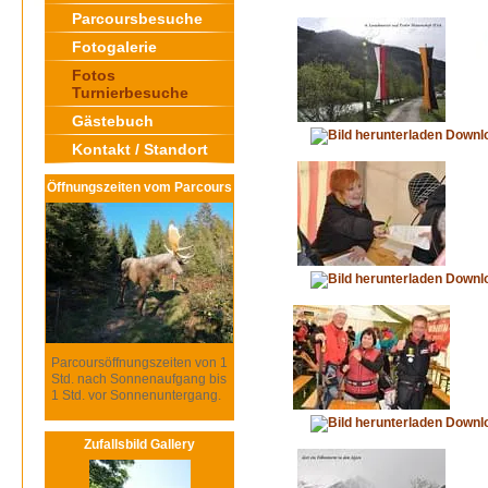
Parcoursbesuche
Fotogalerie
Fotos
Turnierbesuche
Gästebuch
Downl
Kontakt / Standort
Öffnungszeiten vom Parcours
Downl
Parcoursöffnungszeiten von 1
Std. nach Sonnenaufgang bis
1 Std. vor Sonnenuntergang.
Downl
Zufallsbild Gallery