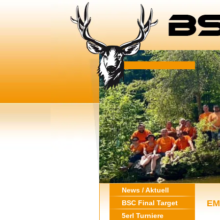
News / Aktuell
EM
BSC Final Target
5erl Turniere