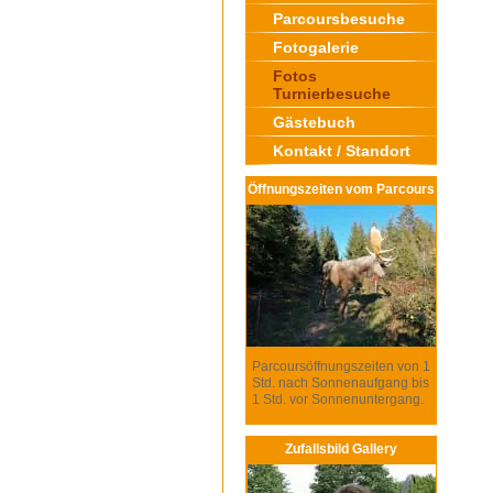
Parcoursbesuche
Fotogalerie
Fotos
Turnierbesuche
Gästebuch
Kontakt / Standort
Öffnungszeiten vom Parcours
Parcoursöffnungszeiten von 1
Std. nach Sonnenaufgang bis
1 Std. vor Sonnenuntergang.
Zufallsbild Gallery