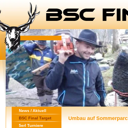
News / Aktuell
Umbau auf Sommerparc
BSC Final Target
5erl Turniere