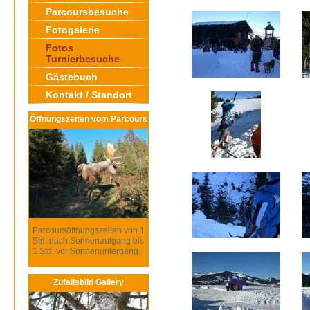
Parcoursbesuche
Fotogalerie
Fotos
Turnierbesuche
Gästebuch
Kontakt / Standort
Öffnungszeiten vom Parcours
Parcoursöffnungszeiten von 1
Std. nach Sonnenaufgang bis
1 Std. vor Sonnenuntergang.
Zufallsbild Gallery