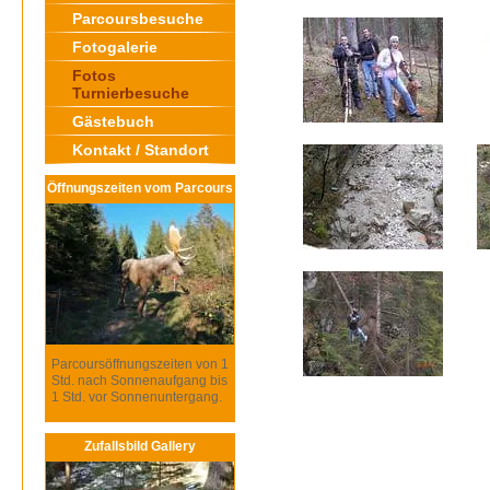
Parcoursbesuche
Fotogalerie
Fotos
Turnierbesuche
Gästebuch
Kontakt / Standort
Öffnungszeiten vom Parcours
Parcoursöffnungszeiten von 1
Std. nach Sonnenaufgang bis
1 Std. vor Sonnenuntergang.
Zufallsbild Gallery