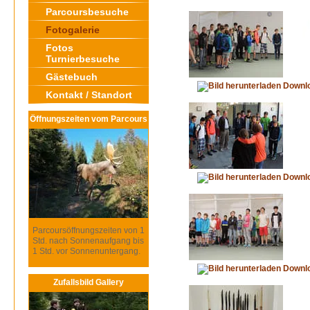
Parcoursbesuche
Fotogalerie
Fotos
Turnierbesuche
Gästebuch
Downl
Kontakt / Standort
Öffnungszeiten vom Parcours
Downl
Parcoursöffnungszeiten von 1
Std. nach Sonnenaufgang bis
1 Std. vor Sonnenuntergang.
Downl
Zufallsbild Gallery