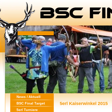
News / Aktuell
5erl Kaiserwinkel 2015
BSC Final Target
5erl Turniere