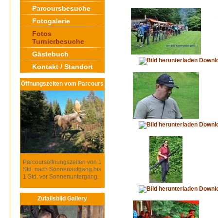
Parcoursbesuche
Fotogalerie
Fotos
Turnierbesuche
Gästebuch
Downl
Kontakt / Standort
Öffnungszeiten vom Parcours
Downl
Parcoursöffnungszeiten von 1
Std. nach Sonnenaufgang bis
1 Std. vor Sonnenuntergang.
Downl
Zufallsbild Gallery