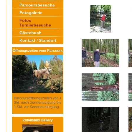
Parcoursbesuche
Fotogalerie
Fotos
Turnierbesuche
Gästebuch
Kontakt / Standort
Öffnungszeiten vom Parcours
Parcoursöffnungszeiten von 1
Std. nach Sonnenaufgang bis
1 Std. vor Sonnenuntergang.
Zufallsbild Gallery