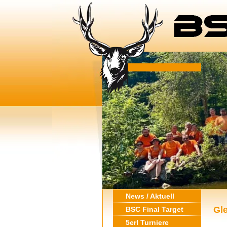
News / Aktuell
Gl
BSC Final Target
5erl Turniere