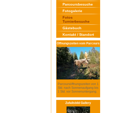
Parcoursbesuche
Fotogalerie
Fotos
Turnierbesuche
Gästebuch
Kontakt / Standort
Öffnungszeiten vom Parcours
Parcoursöffnungszeiten von 1
Std. nach Sonnenaufgang bis
1 Std. vor Sonnenuntergang.
Zufallsbild Gallery