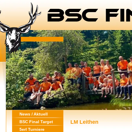
News / Aktuell
LM Leithen
BSC Final Target
5erl Turniere