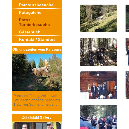
Parcoursbesuche
Fotogalerie
Fotos
Turnierbesuche
Gästebuch
Kontakt / Standort
Öffnungszeiten vom Parcours
Parcoursöffnungszeiten von 1
Std. nach Sonnenaufgang bis
1 Std. vor Sonnenuntergang.
Zufallsbild Gallery