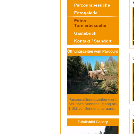
Parcoursbesuche
Fotogalerie
Fotos
Turnierbesuche
Gästebuch
Kontakt / Standort
Öffnungszeiten vom Parcours
Parcoursöffnungszeiten von 1
Std. nach Sonnenaufgang bis
1 Std. vor Sonnenuntergang.
Zufallsbild Gallery