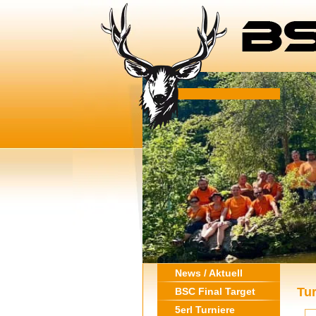
News / Aktuell
Tur
BSC Final Target
5erl Turniere