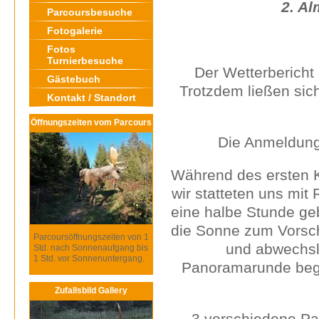
2. Al
Parcoursbesuche
Fotogalerie
Fotos
Turnierbesuche
Der Wetterbericht 
Gästebuch
Trotzdem ließen sic
Kontakt / Standort
Öffnungszeiten vom Parcours
Die Anmeldung 
Während des ersten Ka
wir statteten uns mi
eine halbe Stunde ge
die Sonne zum Vorsc
Parcoursöffnungszeiten von 1
und abwechsl
Std. nach Sonnenaufgang bis
1 Std. vor Sonnenuntergang.
Panoramarunde begle
Zufallsbild Gallery
3 verschiedene Pa