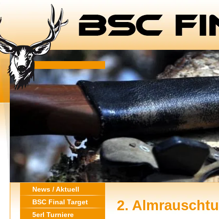
News / Aktuell
2. Almrauschtu
BSC Final Target
5erl Turniere