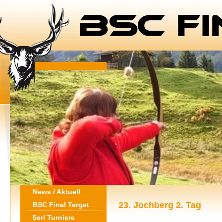
News / Aktuell
23. Jochberg 2. Tag
BSC Final Target
5erl Turniere