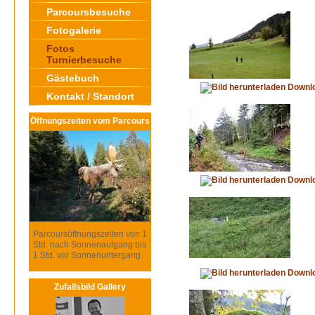
Parcoursbesuche
Fotogalerie
Fotos
Turnierbesuche
Gästebuch
Downl
Kontakt / Standort
Öffnungszeiten vom Parcours
Downl
Parcoursöffnungszeiten von 1
Std. nach Sonnenaufgang bis
1 Std. vor Sonnenuntergang.
Downl
Zufallsbild Gallery