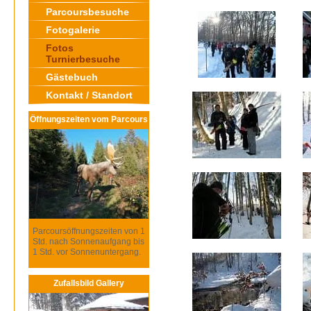
Parcoursbesuche
Fotogalerie
Fotos
Turnierbesuche
Gästebuch
Kontakt / Standort
Öffnungszeiten vom Parcours
Parcoursöffnungszeiten von 1
Std. nach Sonnenaufgang bis
1 Std. vor Sonnenuntergang.
Zufallsbild Gallery