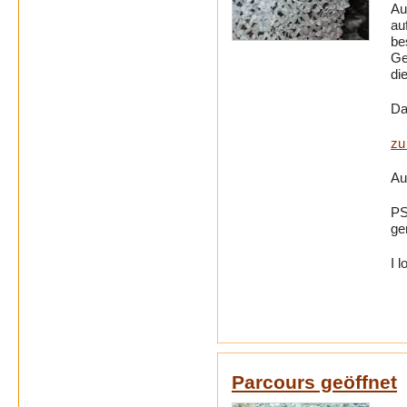
Au
au
be
Ge
di
Da
zu
Au
PS
ge
I 
Parcours geöffnet