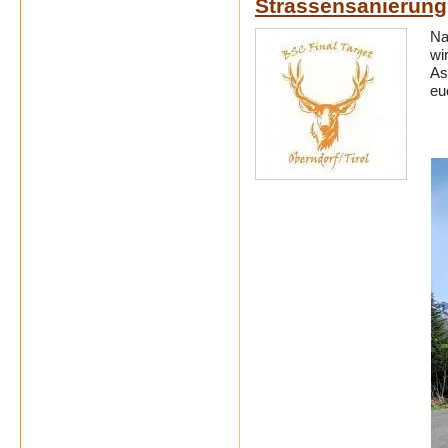
Strassensanierung
Na
wi
As
eu