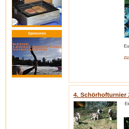
Sponsoren
Eu
zu
4. Schörhofturnier
Ei