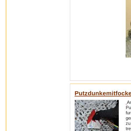
Putzdunkemitfock
A
Pu
fu
ge
zu
tr