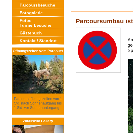
Parcoursbesuche
Fotogalerie
Parcoursumbau ist 
Fotos
Turnierbesuche
Gästebuch
Am
Kontakt / Standort
ge
Sp
Öffnungszeiten vom Parcours
Parcoursöffnungszeiten von 1
Std. nach Sonnenaufgang bis
1 Std. vor Sonnenuntergang.
Zufallsbild Gallery