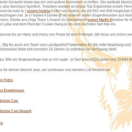
lerlei Groswild sowie das ein und andere Kleinviech zu treffen. Der weiteste Abschu
r, also durchaus Sportlich. Trotzdem wurden so einige Top Ergebnisse erzielt. Herv
onst nie tuen tu )
unsere Andrea
Kofler von Avalon, die mit 592 von 600 möglich
eschlagen hat. Jo U Nailed it Danke @ all unseren lieben Bogenfreunden aus Nah u
sinn. Danke ans Orga Team 1 Avalon im Speziellen Kr
eutner Martin K
reutner für 
er Labe und dem Rest der Coolen Gang jo bis zum nächsten 5erl Alle ins
 Special thx an Harry und Harry von Finals für den Protoigel. Wir freun uns schon w
.: Big thx auch ans Team vom Landgasthof Falkenstein für die nette Bewirtung und
lsherwood Wald seit nunmehr 19 Jahren so selbstlos zur Verfügung stellt
ps.:Wie ein Bogenkollege mal zu mir sagte : jo 5erl wonnst DO dabei bist, DONN 
e für deinen Bericht Juwi, wir schliessen uns deinem Lob herzlich an.
en Fotos
en Ergebnissen
bnisse Cup
bnisse Cup Gesamt
ck