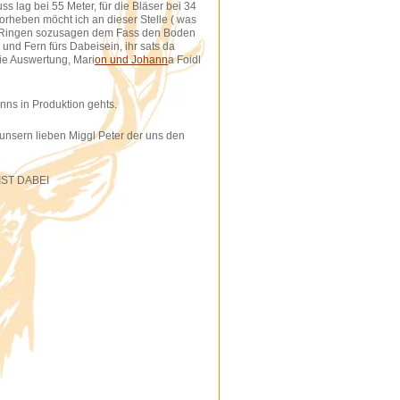
ss lag bei 55 Meter, für die Bläser bei 34
orheben möcht ich an dieser Stelle ( was
en Ringen sozusagen dem Fass den Boden
nd Fern fürs Dabeisein, ihr sats da
die Auswertung, Mari
on und Johann
a Foidl
enns in Produktion gehts.
 unsern lieben Miggl Peter der uns den
BIST DABEI