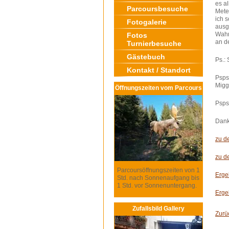
es al
Parcoursbesuche
Mete
ich s
Fotogalerie
ausg
Wahn
Fotos
an d
Turnierbesuche
Gästebuch
Ps.:
Kontakt / Standort
Psps
Migg
Öffnungszeiten vom Parcours
Psps
Dank
zu d
zu d
Parcoursöffnungszeiten von 1
Erge
Std. nach Sonnenaufgang bis
1 Std. vor Sonnenuntergang.
Erge
Zufallsbild Gallery
Zurü