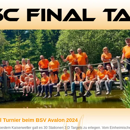
l Turnier beim BSV Avalon 2024
bestem Kaiserwetter galt es 30 Stationen 3 D Targets zu erlegen. Vom Einheimisc