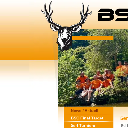
News / Aktuell
5er
BSC Final Target
5erl Turniere
Bei 