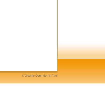
©
Ortsinfo
Oberndorf in Tirol