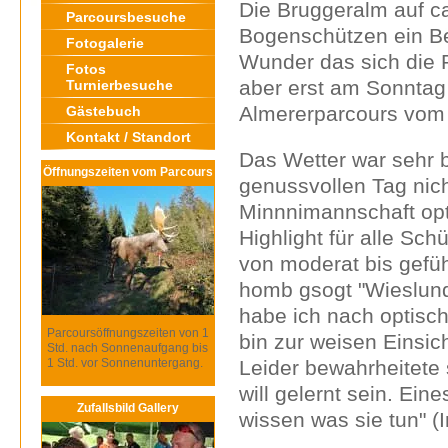
Die Bruggeralm auf ca.
Parcoursbesuche
Bogenschützen ein Be
Fotogalerie
Wunder das sich die 
Fotos
aber erst am Sonntag 
Turnierbesuche
Almererparcours vom F
Gästebuch
Kontakt / Standort
Das Wetter war sehr 
Öffnungszeiten vom Parcours
genussvollen Tag nic
Minnnimannschaft opti
Highlight für alle Sc
von moderat bis gefühl
homb gsogt "Wieslund
habe ich nach optisc
Parcoursöffnungszeiten von 1
bin zur weisen Einsich
Std. nach Sonnenaufgang bis
1 Std. vor Sonnenuntergang.
Leider bewahrheitete 
will gelernt sein. Ei
Zufallsbild Gallery
wissen was sie tun" (