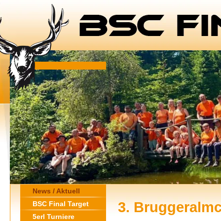
News / Aktuell
3. Bruggeralmc
BSC Final Target
5erl Turniere