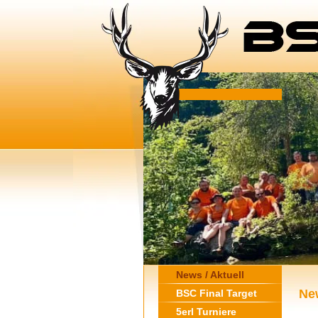
News / Aktuell
New
BSC Final Target
5erl Turniere