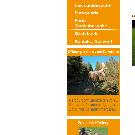
Parcoursbesuche
Fotogalerie
2
Fotos
Turnierbesuche
Gästebuch
Kontakt / Standort
Öffnungszeiten vom Parcours
Parcoursöffnungszeiten von 1
Std. nach Sonnenaufgang bis
1 Std. vor Sonnenuntergang.
Zufallsbild Gallery