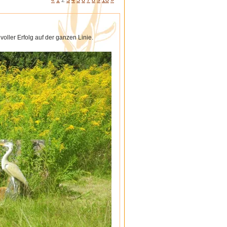
«
1
2
3
4
5
6
7
8
9
10
»
oller Erfolg auf der ganzen Linie.