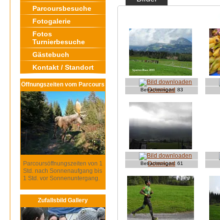
Parcoursbesuche
Fotogalerie
Fotos
Turnierbesuche
Gästebuch
Kontakt / Standort
Öffnungszeiten vom Parcours
Download
Betrachtungen:
83
Parcoursöffnungszeiten von 1
Download
Betrachtungen:
61
Std. nach Sonnenaufgang bis
1 Std. vor Sonnenuntergang.
Zufallsbild Gallery