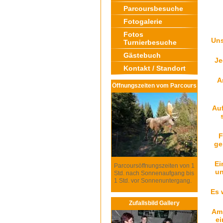
Parcoursbesuche
Fotogalerie
Fotos
Uns
Turnierbesuche
Gästebuch
Je
Kontakt / Standort
A
Öffnungszeiten vom Parcours
Auf
F
ge
Ei
Parcoursöffnungszeiten von 1
un
Std. nach Sonnenaufgang bis
1 Std. vor Sonnenuntergang.
Es 
Zufallsbild Gallery
Am 
ei