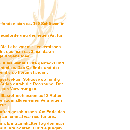
r fanden sich ca. 150 Schützen in
rausforderung der neuen Art für
Die Labe war mit Leckerbissen
hlt das man ca. 3 mal daran
gelungene Idee.
 Alles war auf Fita gesteckt und
cht alles. Das Gelände und der
n die so herumstanden.
l gesteckten Schüsse so richtig
Strich durch die Rechnung. Der
nigen Verwirrungen.
 Blasrohrschiessen auf 2 Ratten
ugen zum allgemeinen Vergnügen
ere.
chaften geschlossen. Am Ende des
n auf einmal war neu für uns.
m. Ein traumhafter Tag den man
auf ihre Kosten. Für die jungen