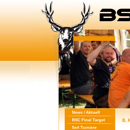
News / Aktuell
8.
BSC Final Target
5erl Turniere