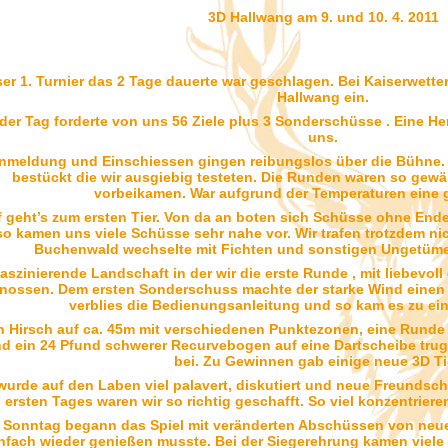
3D Hallwang am 9. und 10. 4. 2011
er 1. Turnier das 2 Tage dauerte war geschlagen. Bei Kaiserwette
Hallwang ein.
der Tag forderte von uns 56 Ziele plus 3 Sonderschüsse . Eine He
uns.
nmeldung und Einschiessen gingen reibungslos über die Bühne. 
bestückt die wir ausgiebig testeten. Die Runden waren so gewä
vorbeikamen. War aufgrund der Temperaturen eine 
 geht’s zum ersten Tier. Von da an boten sich Schüsse ohne Ende.
so kamen uns viele Schüsse sehr nahe vor. Wir trafen trotzdem ni
Buchenwald wechselte mit Fichten und sonstigen Ungetüme
aszinierende Landschaft in der wir die erste Runde , mit liebevol
nossen. Dem ersten Sonderschuss machte der starke Wind einen 
verblies die Bedienungsanleitung und so kam es zu ei
n Hirsch auf ca. 45m mit verschiedenen Punktezonen, eine Runde
d ein 24 Pfund schwerer Recurvebogen auf eine Dartscheibe tr
bei. Zu Gewinnen gab einige neue 3D Ti
wurde auf den Laben viel palavert, diskutiert und neue Freunds
ersten Tages waren wir so richtig geschafft. So viel konzentriere
Sonntag begann das Spiel mit veränderten Abschüssen von neue
nfach wieder genießen musste. Bei der Siegerehrung kamen viele 