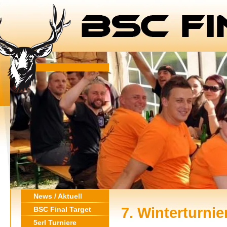
News / Aktuell
7. Winterturnie
BSC Final Target
5erl Turniere