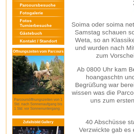
Parcoursbesuche
Fotogalerie
Fotos
Soima oder soima net,
Turnierbesuche
Samstag schauen schl
Gästebuch
Weta, so an Klassik
Kontakt / Standort
und wurden nach Mitt
Öffnungszeiten vom Parcours
zum Vorschei
Ab 0800 Uhr kam Be
hoangaschtn und 
Begrüßung war bereit
wissen was die Parco
uns zum ersten
Parcoursöffnungszeiten von 1
Std. nach Sonnenaufgang bis
1 Std. vor Sonnenuntergang.
40 Abschüsse sta
Zufallsbild Gallery
Verzwickte gab es 