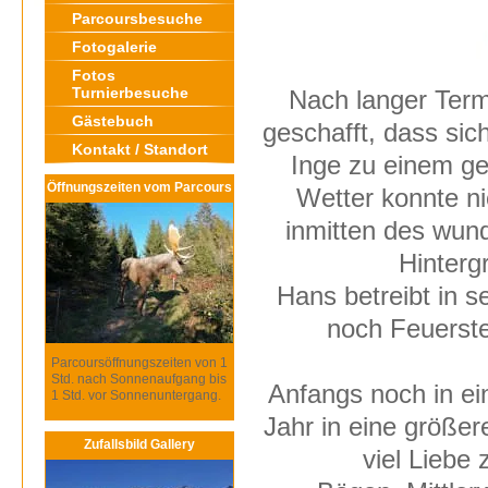
Parcoursbesuche
Fotogalerie
Fotos
Turnierbesuche
Nach langer Term
Gästebuch
geschafft, dass sic
Kontakt / Standort
Inge zu einem g
Öffnungszeiten vom Parcours
Wetter konnte ni
inmitten des wun
Hinterg
Hans betreibt in s
noch Feuerste
Parcoursöffnungszeiten von 1
Std. nach Sonnenaufgang bis
Anfangs noch in ei
1 Std. vor Sonnenuntergang.
Jahr in eine größe
Zufallsbild Gallery
viel Liebe 