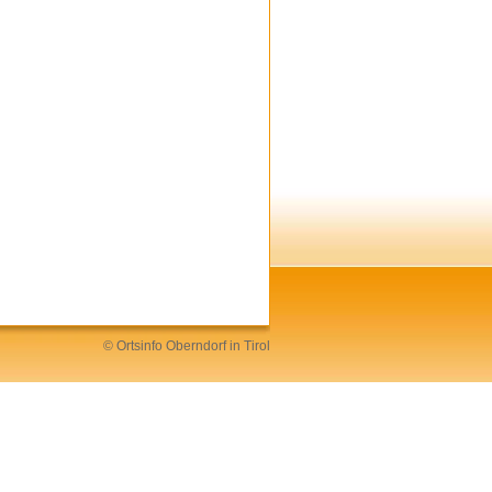
©
Ortsinfo
Oberndorf in Tirol