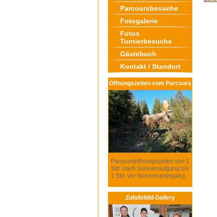
Parcoursbesuche
Fotogalerie
Fotos
Turnierbesuche
Gästebuch
Kontakt / Standort
Öffnungszeiten vom Parcours
Parcoursöffnungszeiten von 1
Std. nach Sonnenaufgang bis
1 Std. vor Sonnenuntergang.
Zufallsbild Gallery