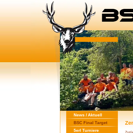
News / Aktuell
Ze
BSC Final Target
5erl Turniere
Zurü