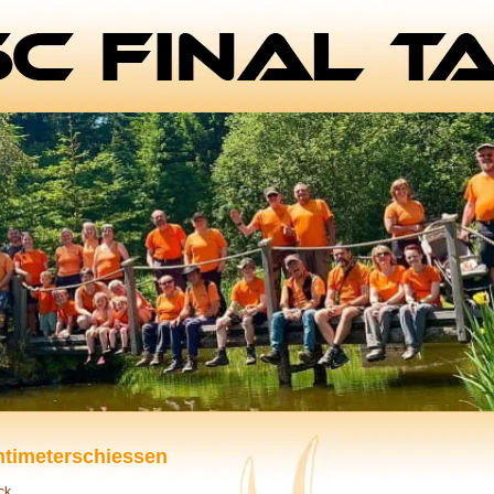
ntimeterschiessen
ck