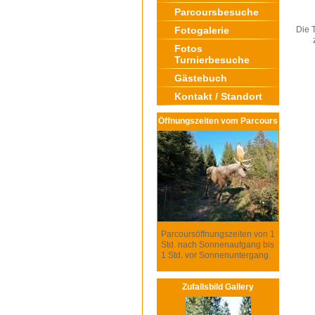
Parcoursbesuche
Fotogalerie
Die 
Fotos
Turnierbesuche
Gästebuch
Kontakt / Standort
Öffnungszeiten vom Parcours
Parcoursöffnungszeiten von 1
Std. nach Sonnenaufgang bis
1 Std. vor Sonnenuntergang.
Zufallsbild Gallery