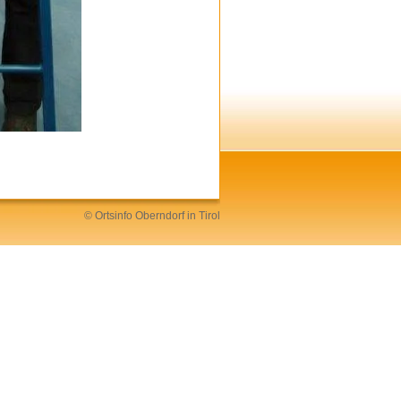
©
Ortsinfo
Oberndorf in Tirol