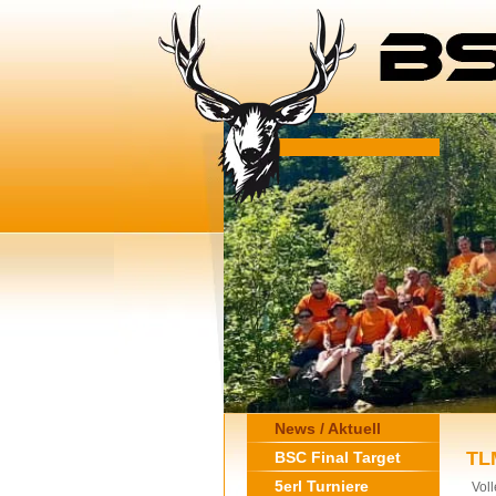
News / Aktuell
TL
BSC Final Target
5erl Turniere
Vol