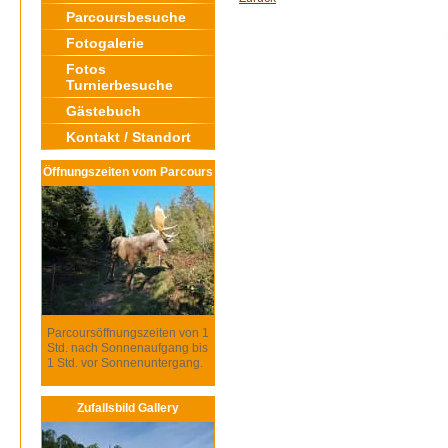
Parcoursbesuche
Fotogalerie
Fotos
Turnierbesuche
Gästebuch
Kontakt / Standort
Öffnungszeiten vom Parcours
Parcoursöffnungszeiten von 1
Std. nach Sonnenaufgang bis
1 Std. vor Sonnenuntergang.
Zufallsbild Gallery