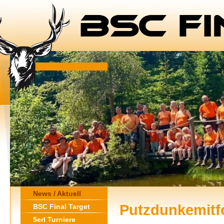
News / Aktuell
Putzdunkemitf
BSC Final Target
5erl Turniere