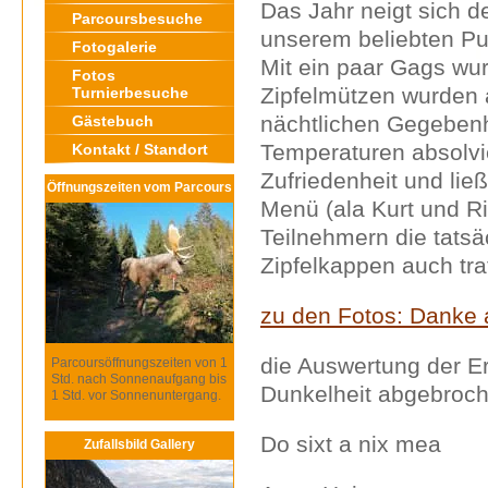
Das Jahr neigt sich d
Parcoursbesuche
unserem beliebten Pu
Fotogalerie
Mit ein paar Gags wur
Fotos
Zipfelmützen wurden 
Turnierbesuche
nächtlichen Gegeben
Gästebuch
Temperaturen absolvie
Kontakt / Standort
Zufriedenheit und li
Öffnungszeiten vom Parcours
Menü (ala Kurt und Ri
Teilnehmern die tatsä
Zipfelkappen auch tra
zu den Fotos: Danke an
die Auswertung der E
Parcoursöffnungszeiten von 1
Std. nach Sonnenaufgang bis
Dunkelheit abgebroc
1 Std. vor Sonnenuntergang.
Do sixt a nix mea
Zufallsbild Gallery