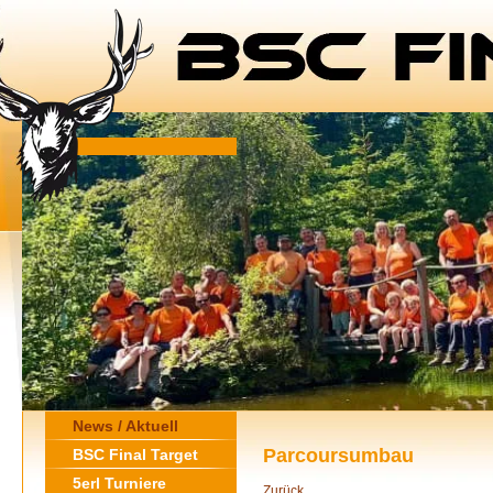
News / Aktuell
Parcoursumbau
BSC Final Target
5erl Turniere
Zurück