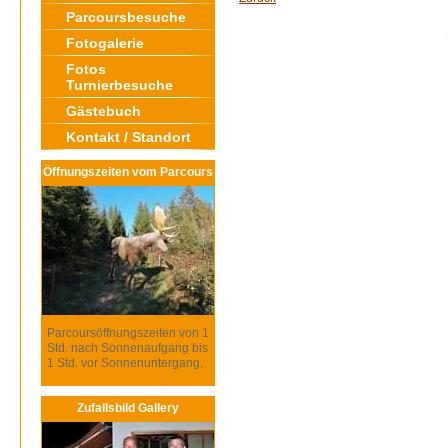
Parcoursbesuche
Fotogalerie
Fotos
Turnierbesuche
Gästebuch
Kontakt / Standort
Öffnungszeiten vom Parcours
Parcoursöffnungszeiten von 1
Std. nach Sonnenaufgang bis
1 Std. vor Sonnenuntergang.
Zufallsbild Gallery