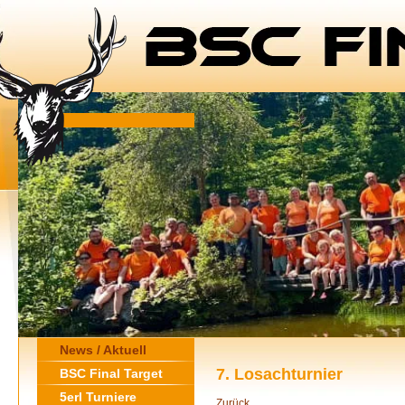
News / Aktuell
7. Losachturnier
BSC Final Target
5erl Turniere
Zurück