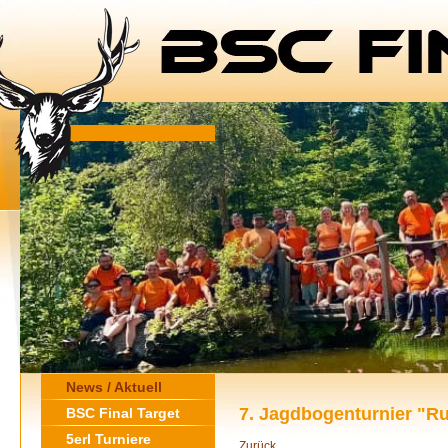
News / Aktuell
7. Jagdbogenturnier "R
BSC Final Target
5erl Turniere
Zurück