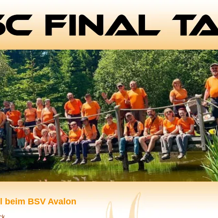
rl beim BSV Avalon
ck