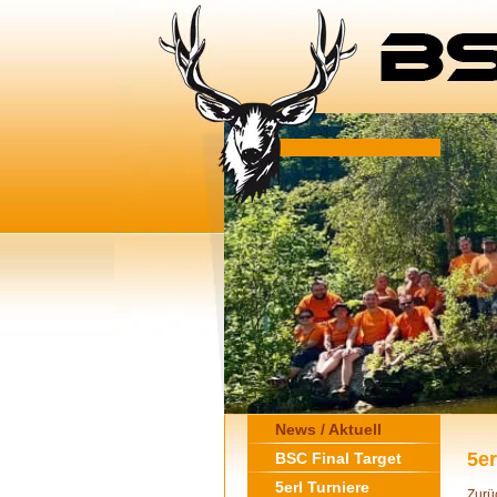
News / Aktuell
5e
BSC Final Target
5erl Turniere
Zurü