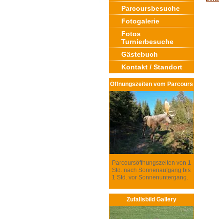
Parcoursbesuche
Fotogalerie
Fotos
Turnierbesuche
Gästebuch
Kontakt / Standort
Öffnungszeiten vom Parcours
Parcoursöffnungszeiten von 1
Std. nach Sonnenaufgang bis
1 Std. vor Sonnenuntergang.
Zufallsbild Gallery