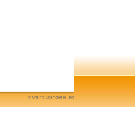
©
Ortsinfo
Oberndorf in Tirol