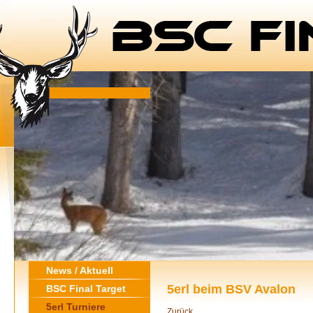
News / Aktuell
5erl beim BSV Avalon
BSC Final Target
5erl Turniere
Zurück