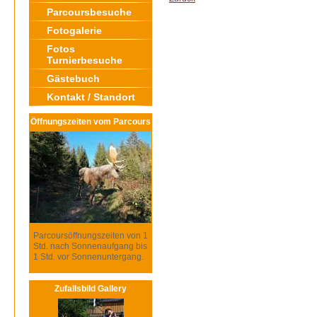
Parcoursbesuche
Fotogalerie
Fotos
Turnierbesuche
Gästebuch
Kontakt / Standort
Öffnungszeiten vom Parcours
Parcoursöffnungszeiten von 1
Std. nach Sonnenaufgang bis
1 Std. vor Sonnenuntergang.
Zufallsbild Gallery