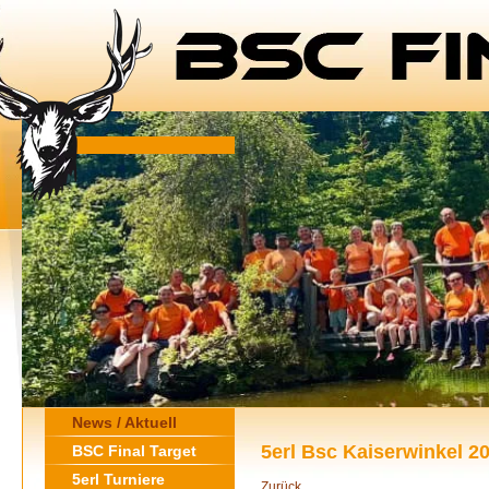
News / Aktuell
5erl Bsc Kaiserwinkel 2
BSC Final Target
5erl Turniere
Zurück