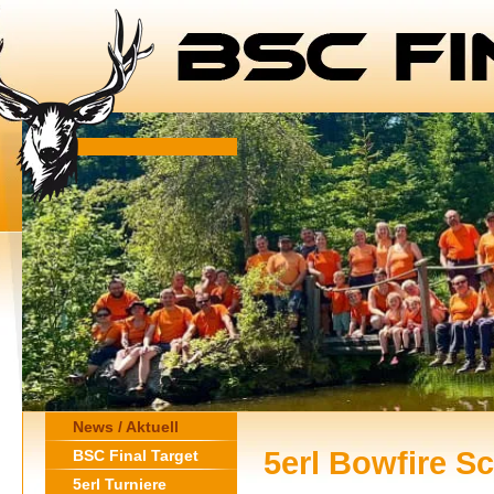
News / Aktuell
5erl Bowfire S
BSC Final Target
5erl Turniere