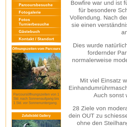
Bowfire war und ist f
Parcoursbesuche
für besondere Sc
Fotogalerie
Vollendung. Nach de
Fotos
sie einen verständni
Turnierbesuche
a
Gästebuch
Kontakt / Standort
Dies wurde natürlic
Öffnungszeiten vom Parcours
fordernder Pa
normalerweise moder
Mit viel Einsatz 
Einhandumrührmaschin
Auch sonst w
Parcoursöffnungszeiten von 1
Std. nach Sonnenaufgang bis
1 Std. vor Sonnenuntergang.
28 Ziele von modera
dein OUT zu schiesse
Zufallsbild Gallery
ohne den Steilhan