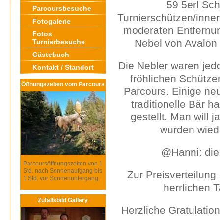
59 5erl Sch
Parcoursbesuche
Turnierschützen/innen
Fotogalerie
moderaten Entfernun
Fotos
Nebel von Avalon 
Turnierbesuche
Gästebuch
Die Nebler waren jedo
Kontakt / Standort
fröhlichen Schütz
Öffnungszeiten vom Parcours
Parcours. Einige ne
traditionelle Bär h
gestellt. Man will 
wurden wied
@Hanni: die
Parcoursöffnungszeiten von 1
Std. nach Sonnenaufgang bis
Zur Preisverteilung
1 Std. vor Sonnenuntergang.
herrlichen 
Zufallsbild Gallery
Herzliche Gratulatio