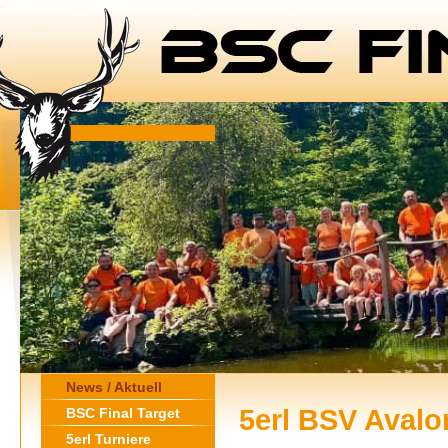
News / Aktuell
5erl BSV Avalo
BSC Final Target
5erl Turniere