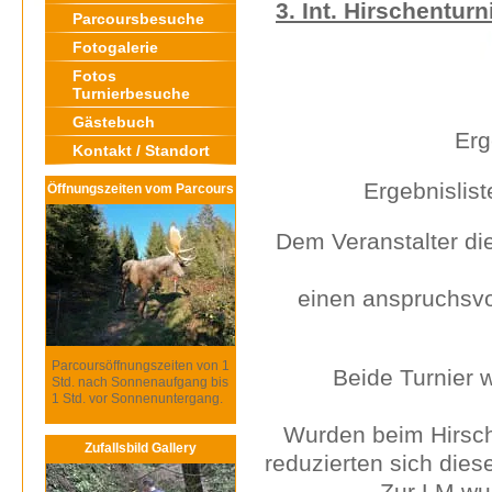
3. Int. Hirschentur
Parcoursbesuche
Fotogalerie
Fotos
Turnierbesuche
Gästebuch
Erg
Kontakt / Standort
Ergebnislist
Öffnungszeiten vom Parcours
Dem Veranstalter di
einen anspruchsvol
Parcoursöffnungszeiten von 1
Beide Turnier 
Std. nach Sonnenaufgang bis
1 Std. vor Sonnenuntergang.
Wurden beim Hirsch
Zufallsbild Gallery
reduzierten sich dies
Zur LM wu