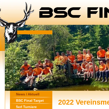
News / Aktuell
2022 Vereinsme
BSC Final Target
5erl Turniere