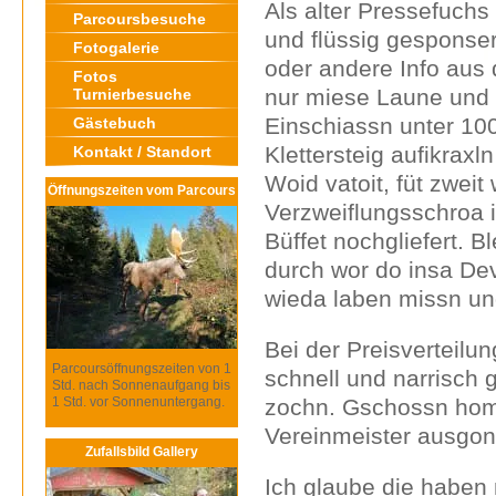
Als alter Pressefuchs
Parcoursbesuche
und flüssig gesponse
Fotogalerie
oder andere Info aus
Fotos
nur miese Laune und 
Turnierbesuche
Einschiassn unter 10
Gästebuch
Klettersteig aufikraxl
Kontakt / Standort
Woid vatoit, füt zweit
Öffnungszeiten vom Parcours
Verzweiflungsschroa 
Büffet nochgliefert. B
durch wor do insa De
wieda laben missn un
Bei der Preisverteilu
Parcoursöffnungszeiten von 1
schnell und narrisch 
Std. nach Sonnenaufgang bis
1 Std. vor Sonnenuntergang.
zochn. Gschossn homm
Vereinmeister ausgong
Zufallsbild Gallery
Ich glaube die haben 