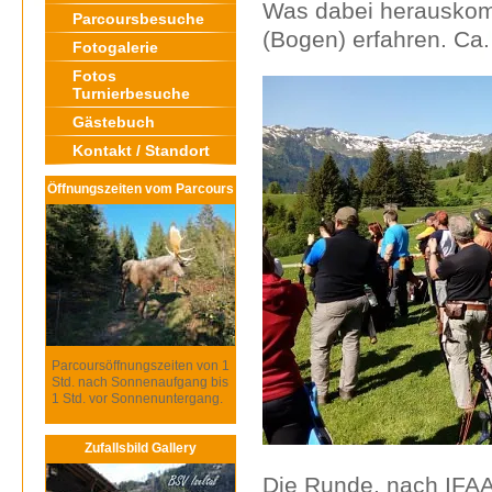
Was dabei herauskom
Parcoursbesuche
(Bogen) erfahren. Ca
Fotogalerie
Fotos
Turnierbesuche
Gästebuch
Kontakt / Standort
Öffnungszeiten vom Parcours
Parcoursöffnungszeiten von 1
Std. nach Sonnenaufgang bis
1 Std. vor Sonnenuntergang.
Zufallsbild Gallery
Die Runde, nach IFA