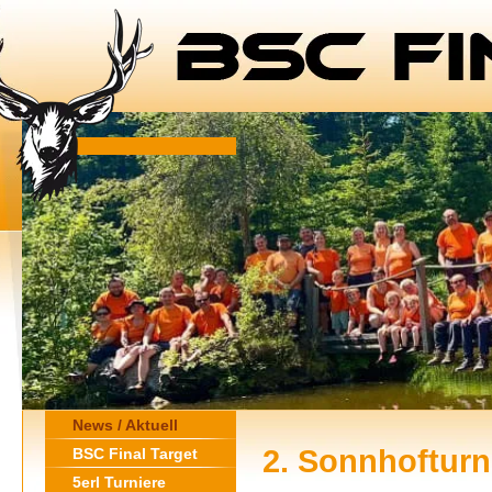
News / Aktuell
2. Sonnhofturn
BSC Final Target
5erl Turniere