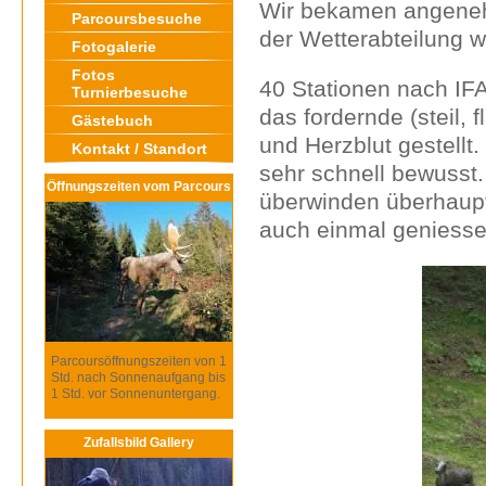
Wir bekamen angenehm
Parcoursbesuche
der Wetterabteilung w
Fotogalerie
Fotos
40 Stationen nach IFA
Turnierbesuche
das fordernde (steil,
Gästebuch
und Herzblut gestell
Kontakt / Standort
sehr schnell bewusst
Öffnungszeiten vom Parcours
überwinden überhaupt
auch einmal geniesse
Parcoursöffnungszeiten von 1
Std. nach Sonnenaufgang bis
1 Std. vor Sonnenuntergang.
Zufallsbild Gallery