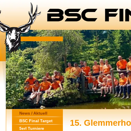
News / Aktuell
15. Glemmerhof
BSC Final Target
5erl Turniere