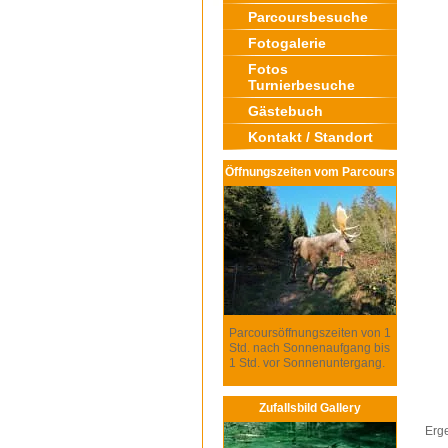
Parcoursbesuche
Fotogalerie
Fotos
Turnierbesuche
Gästebuch
Kontakt / Standort
Öffnungszeiten vom Parcours
Parcoursöffnungszeiten von 1
Std. nach Sonnenaufgang bis
1 Std. vor Sonnenuntergang.
Zufallsbild Gallery
Erg