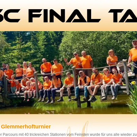
. Glemmerhofturnier
r Parcours mit 40 trickreichen Stationen vom Feinsten wurde für uns alle wieder zu