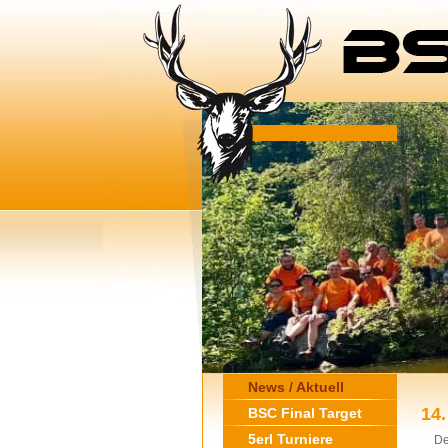
News / Aktuell
14
BSC Final Target
5erl Turniere
De