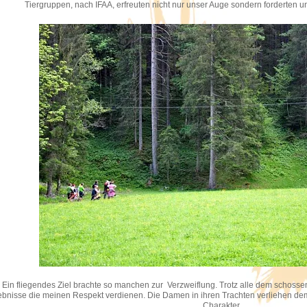
Tiergruppen, nach IFAA, erfreuten nicht nur unser Auge sondern forderten u
Ein fliegendes Ziel brachte so manchen zur Verzweiflung. Trotz alle dem schoss
ebnisse die meinen Respekt verdienen. Die Damen in ihren Trachten verliehen 
Charakter