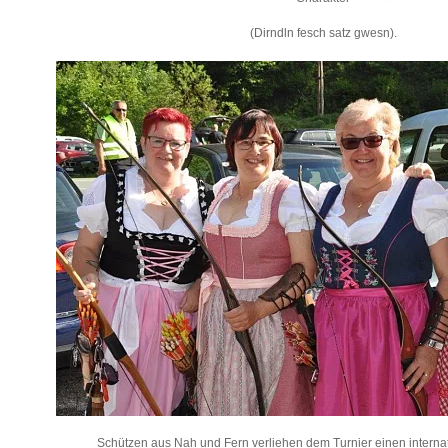
(Dirndln fesch satz gwesn).
Schützen aus Nah und Fern verliehen dem Turnier einen internat