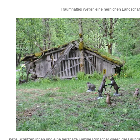
Traumhaftes Wetter, eine herrlichen Landschaft
nette Schützen/innen und eine herzhafte Familie Ronacher waren der Grundste