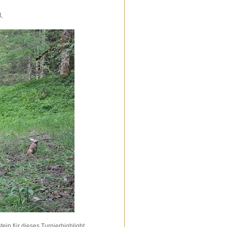
,
in für dieses Turnierhighlight.