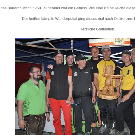
das Bauernbüffet für 250 Teilnehmer war ein Genuss. Wie eine kleine Küche diese Lo
Der heißumkämpfte Wanderpokal ging dieses mal nach Osttirol zum B
Herzliche Gratulation.