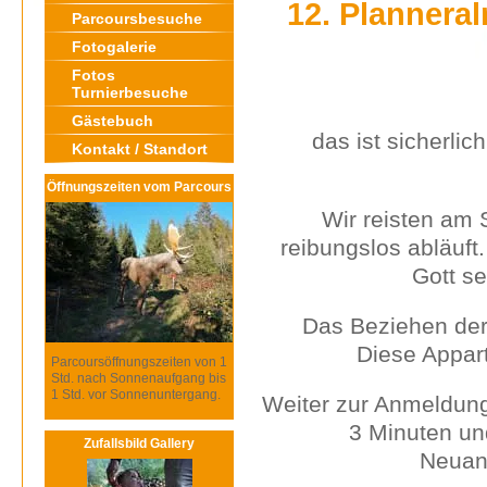
12. Planneral
Parcoursbesuche
Fotogalerie
Fotos
Turnierbesuche
Gästebuch
das ist sicherlic
Kontakt / Standort
Öffnungszeiten vom Parcours
Wir reisten am 
reibungslos abläuft
Gott se
Das Beziehen der Zi
Diese Appar
Parcoursöffnungszeiten von 1
Std. nach Sonnenaufgang bis
1 Std. vor Sonnenuntergang.
Weiter zur Anmeldun
3 Minuten und
Zufallsbild Gallery
Neuan