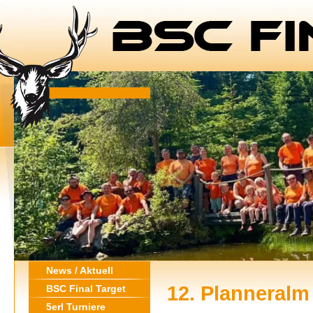
News / Aktuell
12. Planneralm
BSC Final Target
5erl Turniere