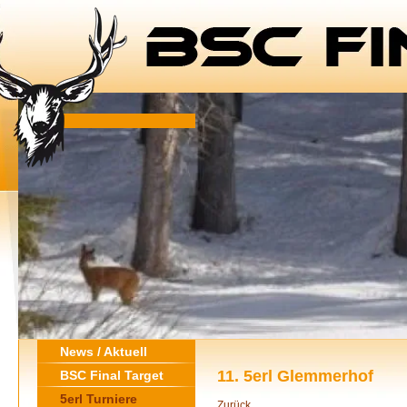
News / Aktuell
11. 5erl Glemmerhof
BSC Final Target
5erl Turniere
Zurück