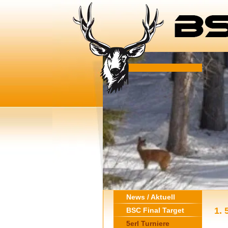
News / Aktuell
1. 
BSC Final Target
5erl Turniere