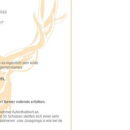
 2010
en?
s eigentlich sein sollte
n gemeinsames
en
.
 Turnier vollends erfüllten.
nehmer Aufenthaltsort an.
35 Schützen stellten sich einer sehr
ktivieren usw. (zuagonga is wia bei de