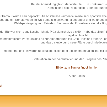
Bei der Anmeldung gleich der erste Stau. Ein Konkurrent war
Danach ging alles reibungslos über die Bühne
r Parcour wurde neu bepflockt. Die Abschüsse wurden teilweise sehr sportlich aber 
Gegend ein Genuß. Wege im Wald sind alle einwandfrei begehbar und wo unbeding
Waldspaziergang vom Feinsten. Ein Luxus der Extraklasse sind die Bog
der Bär war nicht ganz koscha. Ich als Präzisionschütze bis 60m habe das „Trum“ be
magst mich nicht.
h erfolgreichem Parcours ging es zur Siegerehrung ins Cafe Hochland (sehr zu em
und das diskutiert und neue Pläne geschmiedet wu
Meine Frau und ich waren absolut begeistert über diesen traumhaften Tag mit de
Gratulation an den Veranstalter und den Siegern des
5er
Bilder zum Turnier findet ihr hier.
Autor: Heinz
ck