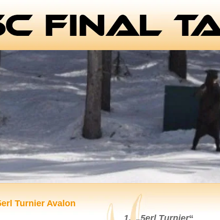
5erl Turnier Avalon
1. „5erl Turnier
“