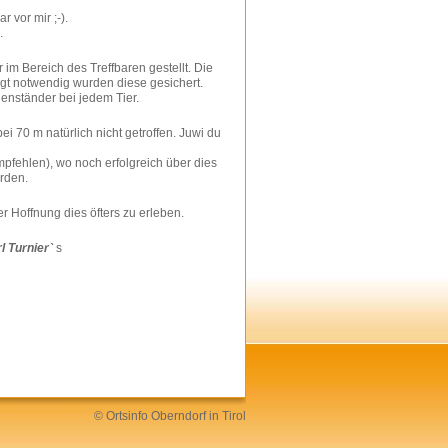
 vor mir ;-).
.
im Bereich des Treffbaren gestellt. Die
t notwendig wurden diese gesichert.
enständer bei jedem Tier.
i 70 m natürlich nicht getroffen. Juwi du
pfehlen), wo noch erfolgreich über dies
rden.
r Hoffnung dies öfters zu erleben.
l Turnier`
s
©
Ortsinfo
Oberndorf in Tirol