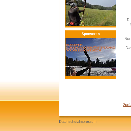
De
Sponsoren
Nur 
Nac
Zurü
Datenschutz
Impressum