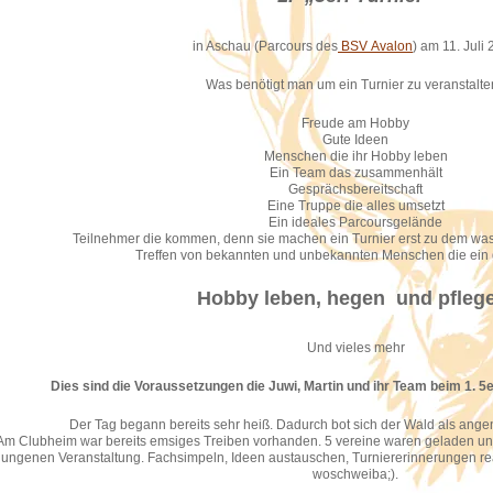
in Aschau (Parcours des
BSV Avalon
) am 11. Juli
Was benötigt man um ein Turnier zu veranstalt
Freude am Hobby
Gute Ideen
Menschen die ihr Hobby leben
Ein Team das zusammenhält
Gesprächsbereitschaft
Eine Truppe die alles umsetzt
Ein ideales Parcoursgelände
Teilnehmer die kommen, denn sie machen ein Turnier erst zu dem was e
Treffen von bekannten und unbekannten Menschen die ei
Hobby leben, hegen und pfleg
Und vieles mehr
Dies sind die Voraussetzungen die Juwi, Martin und ihr Team beim 1. 5erl
Der Tag begann bereits sehr heiß. Dadurch bot sich der Wald als ange
Am Clubheim war bereits emsiges Treiben vorhanden. 5 vereine waren geladen und 
lungenen Veranstaltung. Fachsimpeln, Ideen austauschen, Turniererinnerungen rea
woschweiba;).